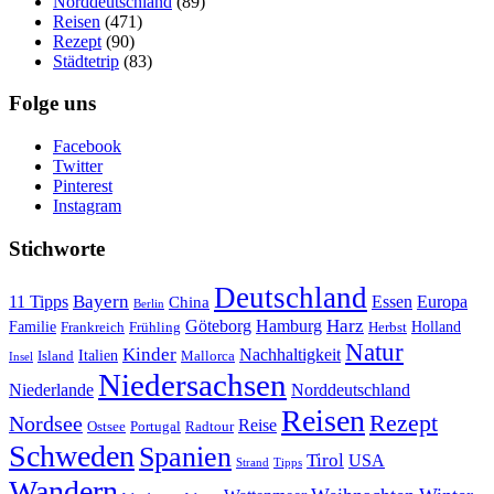
Norddeutschland
(89)
Reisen
(471)
Rezept
(90)
Städtetrip
(83)
Folge uns
Facebook
Twitter
Pinterest
Instagram
Stichworte
Deutschland
Bayern
11 Tipps
Essen
Europa
China
Berlin
Harz
Göteborg
Hamburg
Familie
Frankreich
Frühling
Holland
Herbst
Natur
Kinder
Nachhaltigkeit
Island
Italien
Mallorca
Insel
Niedersachsen
Niederlande
Norddeutschland
Reisen
Rezept
Nordsee
Reise
Portugal
Ostsee
Radtour
Schweden
Spanien
Tirol
USA
Strand
Tipps
Wandern