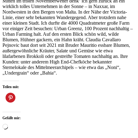
Mitten im tristen Novemberwetter denk‘ ich gern zurück an ein
wirklich tolles Unternehmen in der Sonne – in Naxxar, im
Nordwesten in den Bergen von Malta. In der Nähe der Victoria-
Linie, einer sehr bekannten Wandergegend. Aber trotzdem nahe
einer kleinen Stadt. Ich durfte die 4000 Quadratmeter große Farm
vor einiger Zeit besuchen: Urban Greenz, 100 Prozent nachhaltig –
Urban Farming halt. Auf den ersten Blick schön wild, wilde
Blumen, Hühner gackern, ein Hahn kräht. Claudia Cavallaro
Pejnovic baut dort seit 2021 mit Bruder Mauritio essbare Blumen,
außergewöhnliche Kräuter, Salate und Gemüse wie etwa
lilafarbenen Brokkoli oder gestreifte Tomaten nachhaltig an. Ihre
Kunden: unter anderem High End-Chefköche bekannter
Sternelokale des Mittelmeerarchipels – wie etwa das „Noni“,
„Undergrain“ oder „Bahia“.
Teilen mit:
Gefällt mir:
Wird
geladen …