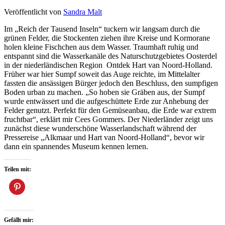
Veröffentlicht von
Sandra Malt
Im „Reich der Tausend Inseln“ tuckern wir langsam durch die
grünen Felder, die Stockenten ziehen ihre Kreise und Kormorane
holen kleine Fischchen aus dem Wasser. Traumhaft ruhig und
entspannt sind die Wasserkanäle des Naturschutzgebietes Oosterdel
in der niederländischen Region Ontdek Hart van Noord-Holland.
Früher war hier Sumpf soweit das Auge reichte, im Mittelalter
fassten die ansässigen Bürger jedoch den Beschluss, den sumpfigen
Boden urban zu machen. „So hoben sie Gräben aus, der Sumpf
wurde entwässert und die aufgeschüttete Erde zur Anhebung der
Felder genutzt. Perfekt für den Gemüseanbau, die Erde war extrem
fruchtbar“, erklärt mir Cees Gommers. Der Niederländer zeigt uns
zunächst diese wunderschöne Wasserlandschaft während der
Pressereise „Alkmaar und Hart van Noord-Holland“, bevor wir
dann ein spannendes Museum kennen lernen.
Teilen mit:
Gefällt mir: