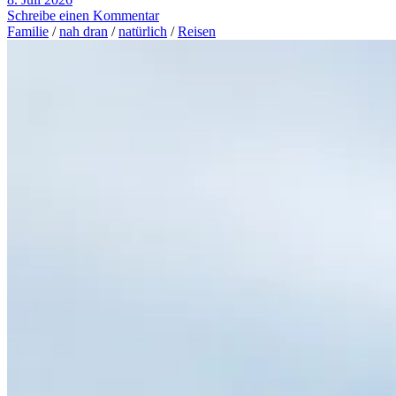
Schreibe einen Kommentar
Familie
/
nah dran
/
natürlich
/
Reisen