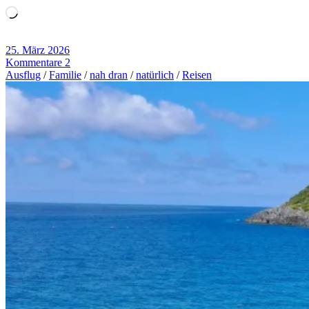
Wird
geladen …
25. März 2026
Kommentare 2
Ausflug
/
Familie
/
nah dran
/
natürlich
/
Reisen