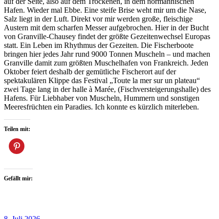
auf der Seite, also auf dem Trockenen, in dem normannischen
Hafen. Wieder mal Ebbe. Eine steife Brise weht mir um die Nase,
Salz liegt in der Luft. Direkt vor mir werden große, fleischige
Austern mit dem scharfen Messer aufgebrochen. Hier in der Bucht
von Granville-Chausey findet der größte Gezeitenwechsel Europas
statt. Ein Leben im Rhythmus der Gezeiten. Die Fischerboote
bringen hier jedes Jahr rund 9000 Tonnen Muscheln – und machen
Granville damit zum größten Muschelhafen von Frankreich. Jeden
Oktober feiert deshalb der gemütliche Fischerort auf der
spektakulären Klippe das Festival „Toute la mer sur un plateau“
zwei Tage lang in der halle à Marée, (Fischversteigerungshalle) des
Hafens. Für Liebhaber von Muscheln, Hummern und sonstigen
Meeresfrüchten ein Paradies. Ich konnte es kürzlich miterleben.
Teilen mit:
Gefällt mir:
8. Juli 2026