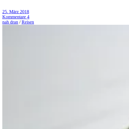
geladen …
25. März 2018
Kommentare 4
nah dran
/
Reisen