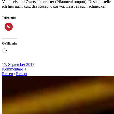
Vanilleeis und Zwetschkenröster (Pflaumenkompott). Deshalb stelle
ich hier auch kurz das Rezept dazu vor. Lasst es euch schmecken!
Teilen mit:
Gefällt mir:
Wird
geladen …
17. September 2017
Kommentare 4
Reisen
/
Rezept