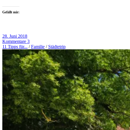
Gefällt mir:
28. Juni 2018
Kommentare 3
11 Tipps für...
/
Familie
/
Städtetrip