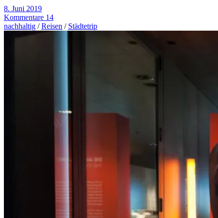
8. Juni 2019
Kommentare 14
nachhaltig
/
Reisen
/
Städtetrip