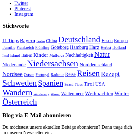
Twitter
Pinterest
Instagram
Stichworte
Deutschland
Bayern
11 Tipps
Essen
Europa
China
Berlin
Harz
Göteborg
Hamburg
Familie
Frankreich
Frühling
Holland
Herbst
Natur
Kinder
Nachhaltigkeit
Island
Italien
Mallorca
Insel
Niedersachsen
Niederlande
Norddeutschland
Reisen
Rezept
Nordsee
Reise
Portugal
Ostsee
Radtour
Schweden
Spanien
Tirol
USA
Strand
Tipps
Wandern
Weihnachten
Winter
Wattenmeer
Wanderung
Wasser
Österreich
Blog via E-Mail abonnieren
Du möchstest unsere aktuellen Beitäge abonnieren? Dann trage dich
in unseren Newsletter ein.