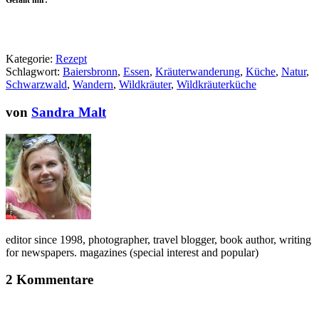
Gefällt mir:
Kategorie:
Rezept
Schlagwort:
Baiersbronn
,
Essen
,
Kräuterwanderung
,
Küche
,
Natur
,
Schwarzwald
,
Wandern
,
Wildkräuter
,
Wildkräuterküche
von
Sandra Malt
editor since 1998, photographer, travel blogger, book author, writing
for newspapers. magazines (special interest and popular)
2 Kommentare