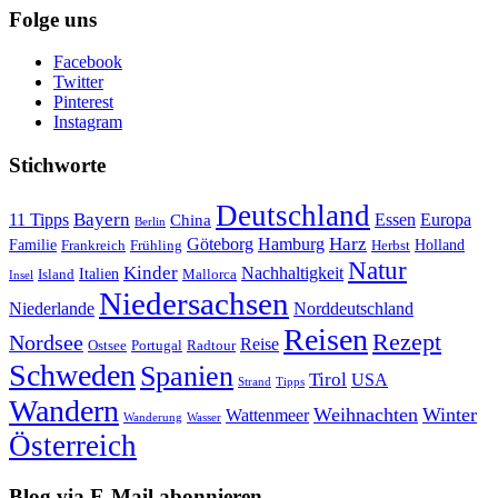
Folge uns
Facebook
Twitter
Pinterest
Instagram
Stichworte
Deutschland
Bayern
11 Tipps
Essen
Europa
China
Berlin
Harz
Göteborg
Hamburg
Familie
Frankreich
Frühling
Holland
Herbst
Natur
Kinder
Nachhaltigkeit
Island
Italien
Mallorca
Insel
Niedersachsen
Niederlande
Norddeutschland
Reisen
Rezept
Nordsee
Reise
Portugal
Ostsee
Radtour
Schweden
Spanien
Tirol
USA
Strand
Tipps
Wandern
Weihnachten
Winter
Wattenmeer
Wanderung
Wasser
Österreich
Blog via E-Mail abonnieren