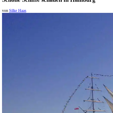
von
Silke Haas