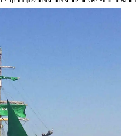
 Ein paar Impressionen schöner Schiffe und süßer Hunde am Hambur