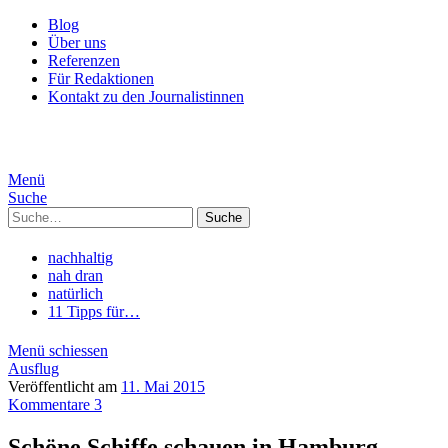
Blog
Über uns
Referenzen
Für Redaktionen
Kontakt zu den Journalistinnen
Menü
Suche
Suche
nachhaltig
nah dran
natürlich
11 Tipps für…
Menü schiessen
Ausflug
Veröffentlicht am
11. Mai 2015
Kommentare 3
Schöne Schiffe schauen in Hamburg