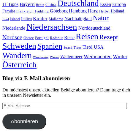
Deutschland
Bayern
11 Tipps
Essen
Europa
China
Berlin
Harz
Göteborg
Hamburg
Familie
Frankreich
Frühling
Holland
Herbst
Natur
Kinder
Nachhaltigkeit
Island
Italien
Mallorca
Insel
Niedersachsen
Niederlande
Norddeutschland
Reisen
Rezept
Nordsee
Reise
Portugal
Ostsee
Radtour
Schweden
Spanien
Tirol
USA
Strand
Tipps
Wandern
Weihnachten
Winter
Wattenmeer
Wanderung
Wasser
Österreich
Blog via E-Mail abonnieren
Du möchstest unsere aktuellen Beitäge abonnieren? Dann trage dich
in unseren Newsletter ein.
E-
Mail-
Adresse
Abonnieren