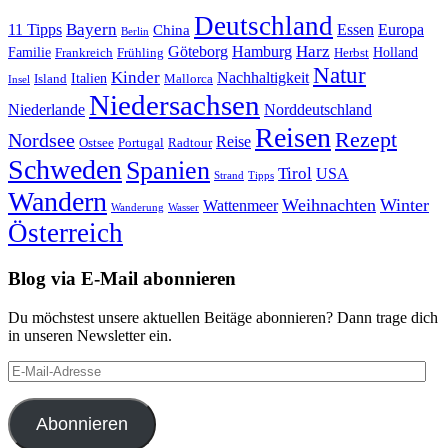
Deutschland
Bayern
11 Tipps
Essen
Europa
China
Berlin
Harz
Göteborg
Hamburg
Familie
Frankreich
Frühling
Holland
Herbst
Natur
Kinder
Nachhaltigkeit
Island
Italien
Mallorca
Insel
Niedersachsen
Niederlande
Norddeutschland
Reisen
Rezept
Nordsee
Reise
Portugal
Ostsee
Radtour
Schweden
Spanien
Tirol
USA
Strand
Tipps
Wandern
Weihnachten
Winter
Wattenmeer
Wanderung
Wasser
Österreich
Blog via E-Mail abonnieren
Du möchstest unsere aktuellen Beitäge abonnieren? Dann trage dich
in unseren Newsletter ein.
E-
Mail-
Adresse
Abonnieren