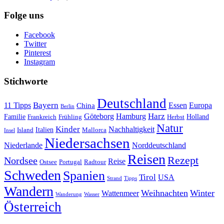
Folge uns
Facebook
Twitter
Pinterest
Instagram
Stichworte
Deutschland
Bayern
11 Tipps
Essen
Europa
China
Berlin
Harz
Göteborg
Hamburg
Familie
Frankreich
Frühling
Holland
Herbst
Natur
Kinder
Nachhaltigkeit
Island
Italien
Mallorca
Insel
Niedersachsen
Niederlande
Norddeutschland
Reisen
Rezept
Nordsee
Reise
Portugal
Ostsee
Radtour
Schweden
Spanien
Tirol
USA
Strand
Tipps
Wandern
Weihnachten
Winter
Wattenmeer
Wanderung
Wasser
Österreich