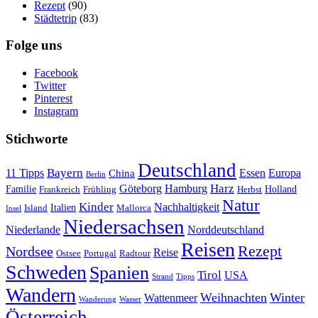
Rezept
(90)
Städtetrip
(83)
Folge uns
Facebook
Twitter
Pinterest
Instagram
Stichworte
Deutschland
Bayern
11 Tipps
Essen
Europa
China
Berlin
Harz
Göteborg
Hamburg
Familie
Frankreich
Frühling
Holland
Herbst
Natur
Kinder
Nachhaltigkeit
Island
Italien
Mallorca
Insel
Niedersachsen
Niederlande
Norddeutschland
Reisen
Rezept
Nordsee
Reise
Portugal
Ostsee
Radtour
Schweden
Spanien
Tirol
USA
Strand
Tipps
Wandern
Weihnachten
Winter
Wattenmeer
Wanderung
Wasser
Österreich