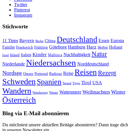
Twitter
Pinterest
Instagram
Stichworte
Deutschland
Bayern
11 Tipps
Essen
Europa
China
Berlin
Harz
Göteborg
Hamburg
Familie
Frankreich
Frühling
Holland
Herbst
Natur
Kinder
Nachhaltigkeit
Island
Italien
Mallorca
Insel
Niedersachsen
Niederlande
Norddeutschland
Reisen
Rezept
Nordsee
Reise
Portugal
Ostsee
Radtour
Schweden
Spanien
Tirol
USA
Strand
Tipps
Wandern
Weihnachten
Winter
Wattenmeer
Wanderung
Wasser
Österreich
Blog via E-Mail abonnieren
Du möchstest unsere aktuellen Beitäge abonnieren? Dann trage dich
in unseren Newsletter ein.