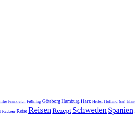
Harz
Göteborg
Hamburg
ilie
Frankreich
Frühling
Holland
Islan
Herbst
Insel
Reisen
Schweden
Spanien
Rezept
Reise
l
Radtour