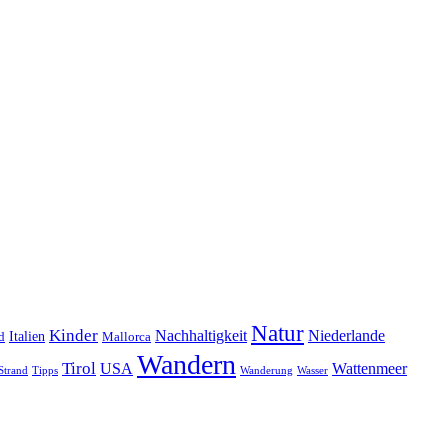
Natur
Kinder
Nachhaltigkeit
Niederlande
d
Italien
Mallorca
Wandern
Tirol
USA
Wattenmeer
Strand
Tipps
Wanderung
Wasser