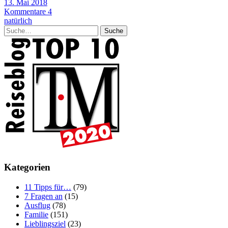
13. Mai 2018
Kommentare 4
natürlich
Suche
Kategorien
11 Tipps für…
(79)
7 Fragen an
(15)
Ausflug
(78)
Familie
(151)
Lieblingsziel
(23)