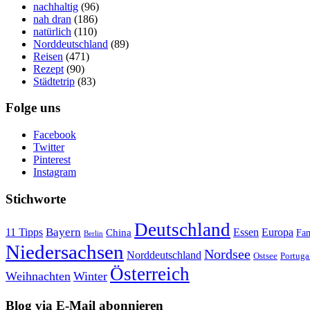
nachhaltig
(96)
nah dran
(186)
natürlich
(110)
Norddeutschland
(89)
Reisen
(471)
Rezept
(90)
Städtetrip
(83)
Folge uns
Facebook
Twitter
Pinterest
Instagram
Stichworte
Deutschland
Bayern
11 Tipps
Essen
Europa
China
Fam
Berlin
Niedersachsen
Nordsee
Norddeutschland
Portuga
Ostsee
Österreich
Weihnachten
Winter
Blog via E-Mail abonnieren