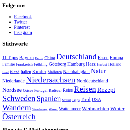
Folge uns
Facebook
Twitter
Pinterest
Instagram
Stichworte
Deutschland
Bayern
11 Tipps
Essen
Europa
China
Berlin
Harz
Göteborg
Hamburg
Familie
Frankreich
Frühling
Holland
Herbst
Natur
Kinder
Nachhaltigkeit
Island
Italien
Mallorca
Insel
Niedersachsen
Niederlande
Norddeutschland
Reisen
Rezept
Nordsee
Reise
Portugal
Ostsee
Radtour
Schweden
Spanien
Tirol
USA
Strand
Tipps
Wandern
Weihnachten
Winter
Wattenmeer
Wanderung
Wasser
Österreich
Blog via E-Mail abonnieren