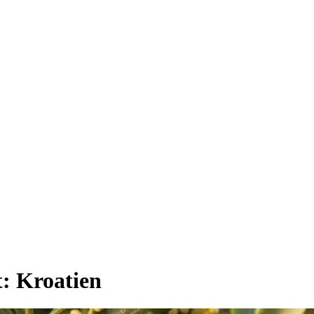
t:
Kroatien