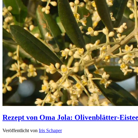
Rezept von Oma Jola: Olivenblätter-Eiste
Veröffentlicht von
Iris Schaper