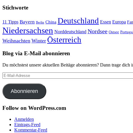
Stichworte
Deutschland
Bayern
11 Tipps
Essen
Europa
China
Fam
Berlin
Niedersachsen
Nordsee
Norddeutschland
Portuga
Ostsee
Österreich
Weihnachten
Winter
Blog via E-Mail abonnieren
Du möchstest unsere aktuellen Beitäge abonnieren? Dann trage dich i
E-
Mail-
Adresse
Abonnieren
Follow on WordPress.com
Anmelden
Eintrags-Feed
Kommentar-Feed