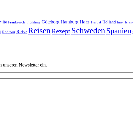
Harz
Göteborg
Hamburg
ilie
Frankreich
Frühling
Holland
Islan
Herbst
Insel
Reisen
Schweden
Spanien
Rezept
Reise
l
Radtour
n unseren Newsletter ein.