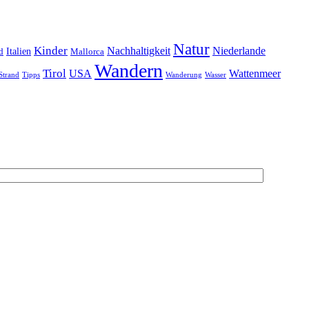
Natur
Kinder
Nachhaltigkeit
Niederlande
d
Italien
Mallorca
Wandern
Tirol
USA
Wattenmeer
Strand
Tipps
Wanderung
Wasser