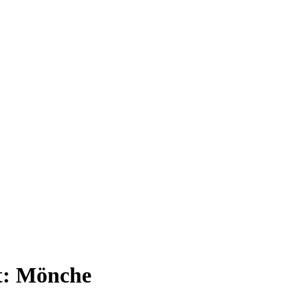
t:
Mönche