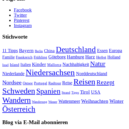
Facebook
Twitter
Pinterest
Instagram
Stichworte
Deutschland
Bayern
11 Tipps
Essen
Europa
China
Berlin
Harz
Göteborg
Hamburg
Familie
Frankreich
Frühling
Holland
Herbst
Natur
Kinder
Nachhaltigkeit
Island
Italien
Mallorca
Insel
Niedersachsen
Niederlande
Norddeutschland
Reisen
Rezept
Nordsee
Reise
Portugal
Ostsee
Radtour
Schweden
Spanien
Tirol
USA
Strand
Tipps
Wandern
Weihnachten
Winter
Wattenmeer
Wanderung
Wasser
Österreich
Blog via E-Mail abonnieren