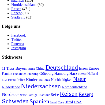
natürlich
(110)
Norddeutschland
(89)
Reisen
(471)
Rezept
(90)
Städtetrip
(83)
Folge uns
Facebook
Twitter
Pinterest
Instagram
Stichworte
Deutschland
Bayern
11 Tipps
Essen
Europa
China
Berlin
Harz
Göteborg
Hamburg
Familie
Frankreich
Frühling
Holland
Herbst
Natur
Kinder
Nachhaltigkeit
Island
Italien
Mallorca
Insel
Niedersachsen
Niederlande
Norddeutschland
Reisen
Rezept
Nordsee
Reise
Portugal
Ostsee
Radtour
Schweden
Spanien
Tirol
USA
Strand
Tipps