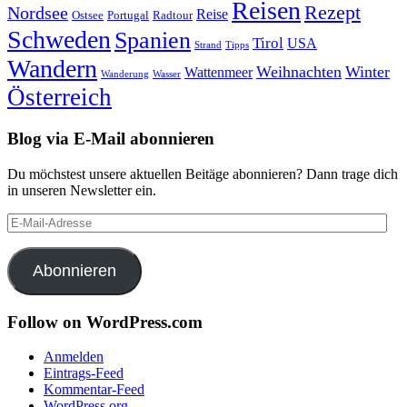
Reisen
Rezept
Nordsee
Reise
Portugal
Ostsee
Radtour
Schweden
Spanien
Tirol
USA
Strand
Tipps
Wandern
Weihnachten
Winter
Wattenmeer
Wanderung
Wasser
Österreich
Blog via E-Mail abonnieren
Du möchstest unsere aktuellen Beitäge abonnieren? Dann trage dich
in unseren Newsletter ein.
E-
Mail-
Adresse
Abonnieren
Follow on WordPress.com
Anmelden
Eintrags-Feed
Kommentar-Feed
WordPress.org