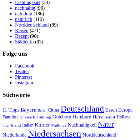
Lieblingsziel
(23)
nachhaltig
(96)
nah dran
(186)
natürlich
(110)
Norddeutschland
(89)
Reisen
(471)
Rezept
(90)
Städtetrip
(83)
Folge uns
Facebook
Twitter
Pinterest
Instagram
Stichworte
Deutschland
Bayern
11 Tipps
Essen
Europa
China
Berlin
Harz
Göteborg
Hamburg
Familie
Frankreich
Frühling
Holland
Herbst
Natur
Kinder
Nachhaltigkeit
Island
Italien
Mallorca
Insel
Niedersachsen
Niederlande
Norddeutschland