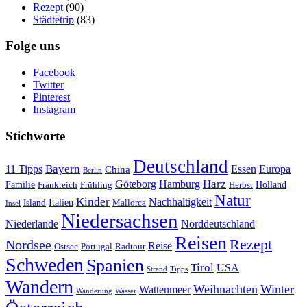
Rezept
(90)
Städtetrip
(83)
Folge uns
Facebook
Twitter
Pinterest
Instagram
Stichworte
Deutschland
Bayern
11 Tipps
Essen
Europa
China
Berlin
Harz
Göteborg
Hamburg
Familie
Frankreich
Frühling
Holland
Herbst
Natur
Kinder
Nachhaltigkeit
Island
Italien
Mallorca
Insel
Niedersachsen
Niederlande
Norddeutschland
Reisen
Rezept
Nordsee
Reise
Portugal
Ostsee
Radtour
Schweden
Spanien
Tirol
USA
Strand
Tipps
Wandern
Weihnachten
Winter
Wattenmeer
Wanderung
Wasser