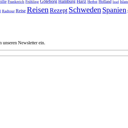
Harz
Göteborg
Hamburg
ilie
Frankreich
Frühling
Holland
Islan
Herbst
Insel
Reisen
Schweden
Spanien
Rezept
Reise
l
Radtour
n unseren Newsletter ein.