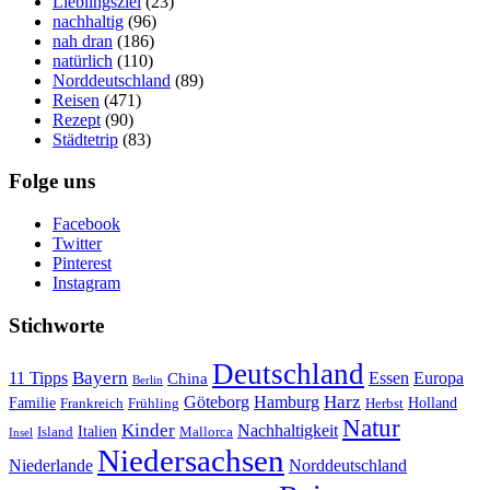
Lieblingsziel
(23)
nachhaltig
(96)
nah dran
(186)
natürlich
(110)
Norddeutschland
(89)
Reisen
(471)
Rezept
(90)
Städtetrip
(83)
Folge uns
Facebook
Twitter
Pinterest
Instagram
Stichworte
Deutschland
Bayern
11 Tipps
Essen
Europa
China
Berlin
Harz
Göteborg
Hamburg
Familie
Frankreich
Frühling
Holland
Herbst
Natur
Kinder
Nachhaltigkeit
Island
Italien
Mallorca
Insel
Niedersachsen
Niederlande
Norddeutschland