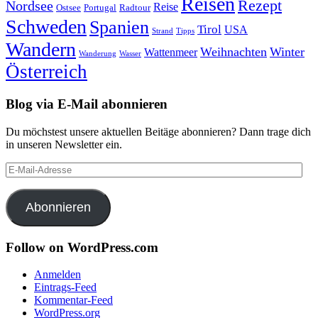
Reisen
Rezept
Nordsee
Reise
Portugal
Ostsee
Radtour
Schweden
Spanien
Tirol
USA
Strand
Tipps
Wandern
Weihnachten
Winter
Wattenmeer
Wanderung
Wasser
Österreich
Blog via E-Mail abonnieren
Du möchstest unsere aktuellen Beitäge abonnieren? Dann trage dich
in unseren Newsletter ein.
E-
Mail-
Adresse
Abonnieren
Follow on WordPress.com
Anmelden
Eintrags-Feed
Kommentar-Feed
WordPress.org