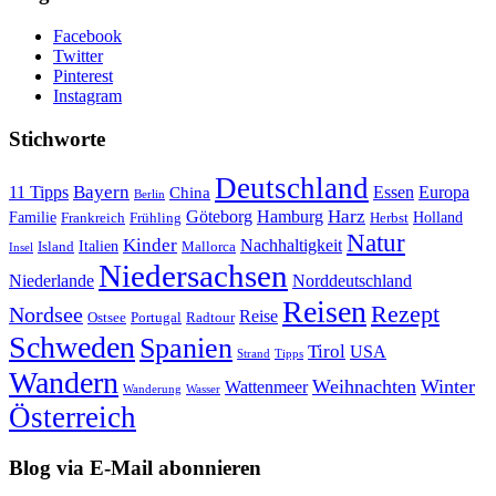
Facebook
Twitter
Pinterest
Instagram
Stichworte
Deutschland
Bayern
11 Tipps
Essen
Europa
China
Berlin
Harz
Göteborg
Hamburg
Familie
Frankreich
Frühling
Holland
Herbst
Natur
Kinder
Nachhaltigkeit
Island
Italien
Mallorca
Insel
Niedersachsen
Niederlande
Norddeutschland
Reisen
Rezept
Nordsee
Reise
Portugal
Ostsee
Radtour
Schweden
Spanien
Tirol
USA
Strand
Tipps
Wandern
Weihnachten
Winter
Wattenmeer
Wanderung
Wasser
Österreich
Blog via E-Mail abonnieren