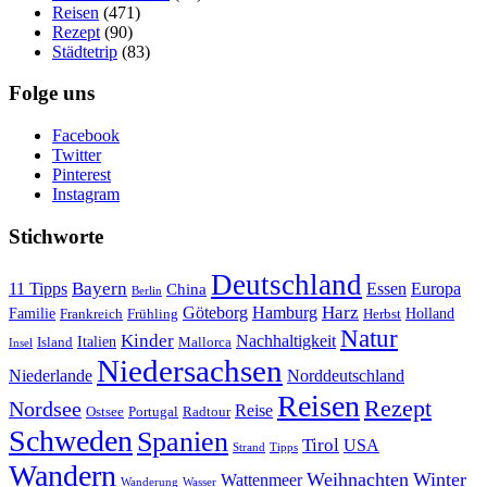
Reisen
(471)
Rezept
(90)
Städtetrip
(83)
Folge uns
Facebook
Twitter
Pinterest
Instagram
Stichworte
Deutschland
Bayern
11 Tipps
Essen
Europa
China
Berlin
Harz
Göteborg
Hamburg
Familie
Frankreich
Frühling
Holland
Herbst
Natur
Kinder
Nachhaltigkeit
Island
Italien
Mallorca
Insel
Niedersachsen
Niederlande
Norddeutschland
Reisen
Rezept
Nordsee
Reise
Portugal
Ostsee
Radtour
Schweden
Spanien
Tirol
USA
Strand
Tipps
Wandern
Weihnachten
Winter
Wattenmeer
Wanderung
Wasser