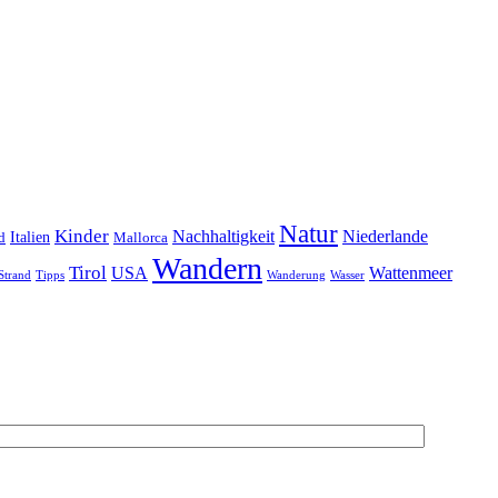
Natur
Kinder
Nachhaltigkeit
Niederlande
d
Italien
Mallorca
Wandern
Tirol
USA
Wattenmeer
Strand
Tipps
Wanderung
Wasser