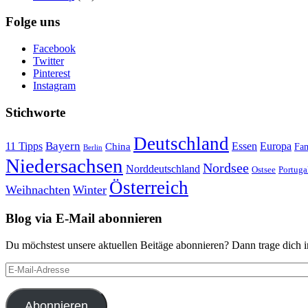
Folge uns
Facebook
Twitter
Pinterest
Instagram
Stichworte
Deutschland
Bayern
11 Tipps
Essen
Europa
China
Fam
Berlin
Niedersachsen
Nordsee
Norddeutschland
Portuga
Ostsee
Österreich
Weihnachten
Winter
Blog via E-Mail abonnieren
Du möchstest unsere aktuellen Beitäge abonnieren? Dann trage dich i
E-
Mail-
Adresse
Abonnieren