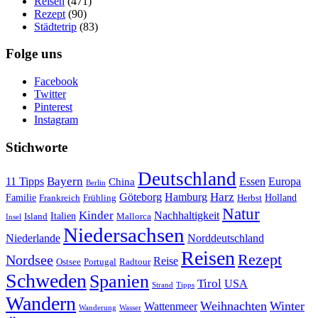
Reisen
(471)
Rezept
(90)
Städtetrip
(83)
Folge uns
Facebook
Twitter
Pinterest
Instagram
Stichworte
Deutschland
Bayern
11 Tipps
Essen
Europa
China
Berlin
Harz
Göteborg
Hamburg
Familie
Frankreich
Frühling
Holland
Herbst
Natur
Kinder
Nachhaltigkeit
Island
Italien
Mallorca
Insel
Niedersachsen
Niederlande
Norddeutschland
Reisen
Rezept
Nordsee
Reise
Portugal
Ostsee
Radtour
Schweden
Spanien
Tirol
USA
Strand
Tipps
Wandern
Weihnachten
Winter
Wattenmeer
Wanderung
Wasser