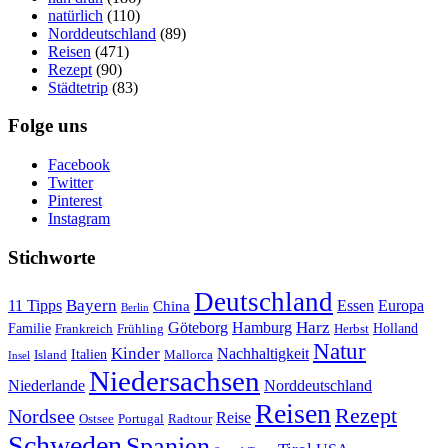
natürlich
(110)
Norddeutschland
(89)
Reisen
(471)
Rezept
(90)
Städtetrip
(83)
Folge uns
Facebook
Twitter
Pinterest
Instagram
Stichworte
Deutschland
Bayern
11 Tipps
Essen
Europa
China
Berlin
Harz
Göteborg
Hamburg
Familie
Frankreich
Frühling
Holland
Herbst
Natur
Kinder
Nachhaltigkeit
Island
Italien
Mallorca
Insel
Niedersachsen
Niederlande
Norddeutschland
Reisen
Rezept
Nordsee
Reise
Portugal
Ostsee
Radtour
Schweden
Spanien