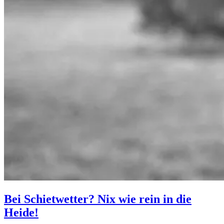
Bei Schietwetter? Nix wie rein in die
Heide!