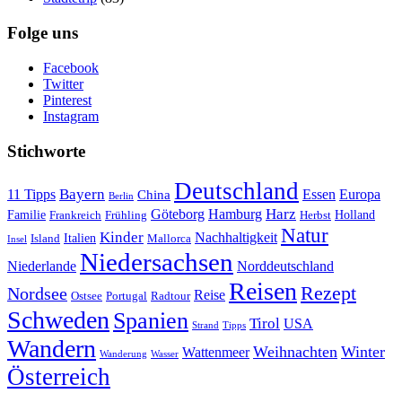
Folge uns
Facebook
Twitter
Pinterest
Instagram
Stichworte
Deutschland
Bayern
11 Tipps
Essen
Europa
China
Berlin
Harz
Göteborg
Hamburg
Familie
Frankreich
Frühling
Holland
Herbst
Natur
Kinder
Nachhaltigkeit
Island
Italien
Mallorca
Insel
Niedersachsen
Niederlande
Norddeutschland
Reisen
Rezept
Nordsee
Reise
Portugal
Ostsee
Radtour
Schweden
Spanien
Tirol
USA
Strand
Tipps
Wandern
Weihnachten
Winter
Wattenmeer
Wanderung
Wasser
Österreich