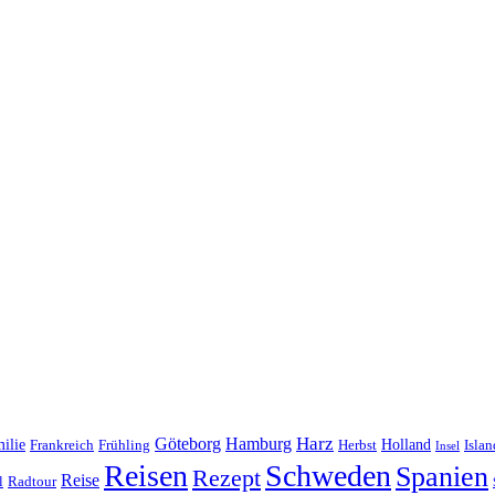
Harz
Göteborg
Hamburg
ilie
Frankreich
Frühling
Holland
Islan
Herbst
Insel
Reisen
Schweden
Spanien
Rezept
Reise
l
Radtour