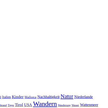
Natur
Kinder
Nachhaltigkeit
Niederlande
d
Italien
Mallorca
Wandern
Tirol
USA
Wattenmeer
Strand
Tipps
Wanderung
Wasser