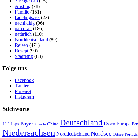
7 Fragen an
(15)
Ausflug
(78)
Familie
(151)
Lieblingsziel
(23)
nachhaltig
(96)
nah dran
(186)
natürlich
(110)
Norddeutschland
(89)
Reisen
(471)
Rezept
(90)
Städtetrip
(83)
Folge uns
Facebook
Twitter
Pinterest
Instagram
Stichworte
Deutschland
Bayern
11 Tipps
Essen
Europa
China
Fam
Berlin
Niedersachsen
Nordsee
Norddeutschland
Portuga
Ostsee