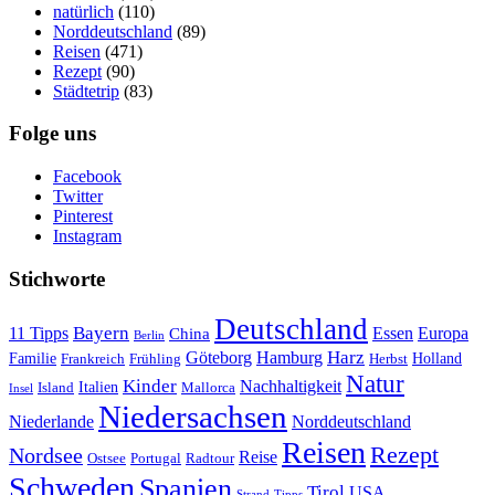
natürlich
(110)
Norddeutschland
(89)
Reisen
(471)
Rezept
(90)
Städtetrip
(83)
Folge uns
Facebook
Twitter
Pinterest
Instagram
Stichworte
Deutschland
Bayern
11 Tipps
Essen
Europa
China
Berlin
Harz
Göteborg
Hamburg
Familie
Frankreich
Frühling
Holland
Herbst
Natur
Kinder
Nachhaltigkeit
Island
Italien
Mallorca
Insel
Niedersachsen
Niederlande
Norddeutschland
Reisen
Rezept
Nordsee
Reise
Portugal
Ostsee
Radtour
Schweden
Spanien
Tirol
USA
Strand
Tipps