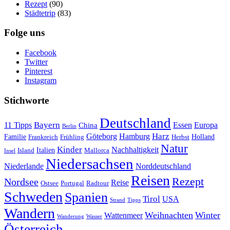
Rezept
(90)
Städtetrip
(83)
Folge uns
Facebook
Twitter
Pinterest
Instagram
Stichworte
Deutschland
Bayern
11 Tipps
Essen
Europa
China
Berlin
Harz
Göteborg
Hamburg
Familie
Frankreich
Frühling
Holland
Herbst
Natur
Kinder
Nachhaltigkeit
Island
Italien
Mallorca
Insel
Niedersachsen
Niederlande
Norddeutschland
Reisen
Rezept
Nordsee
Reise
Portugal
Ostsee
Radtour
Schweden
Spanien
Tirol
USA
Strand
Tipps
Wandern
Weihnachten
Winter
Wattenmeer
Wanderung
Wasser
Österreich