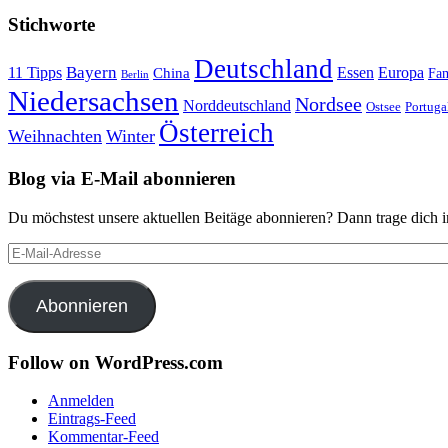
Stichworte
Deutschland
Bayern
11 Tipps
Essen
Europa
China
Fam
Berlin
Niedersachsen
Nordsee
Norddeutschland
Portuga
Ostsee
Österreich
Weihnachten
Winter
Blog via E-Mail abonnieren
Du möchstest unsere aktuellen Beitäge abonnieren? Dann trage dich i
E-
Mail-
Adresse
Abonnieren
Follow on WordPress.com
Anmelden
Eintrags-Feed
Kommentar-Feed