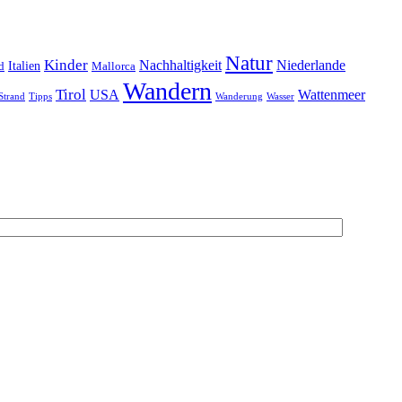
Natur
Kinder
Nachhaltigkeit
Niederlande
d
Italien
Mallorca
Wandern
Tirol
USA
Wattenmeer
Strand
Tipps
Wanderung
Wasser