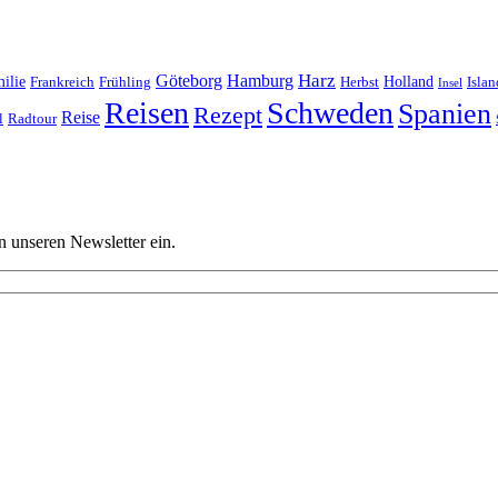
Harz
Göteborg
Hamburg
ilie
Frankreich
Frühling
Holland
Islan
Herbst
Insel
Reisen
Schweden
Spanien
Rezept
Reise
l
Radtour
n unseren Newsletter ein.