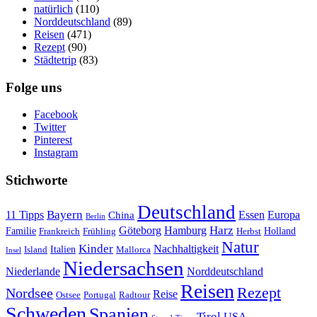
natürlich
(110)
Norddeutschland
(89)
Reisen
(471)
Rezept
(90)
Städtetrip
(83)
Folge uns
Facebook
Twitter
Pinterest
Instagram
Stichworte
Deutschland
Bayern
11 Tipps
Essen
Europa
China
Berlin
Harz
Göteborg
Hamburg
Familie
Frankreich
Frühling
Holland
Herbst
Natur
Kinder
Nachhaltigkeit
Island
Italien
Mallorca
Insel
Niedersachsen
Niederlande
Norddeutschland
Reisen
Rezept
Nordsee
Reise
Portugal
Ostsee
Radtour
Schweden
Spanien
Tirol
USA