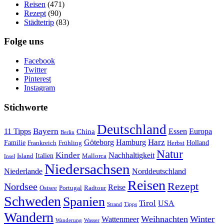
Reisen
(471)
Rezept
(90)
Städtetrip
(83)
Folge uns
Facebook
Twitter
Pinterest
Instagram
Stichworte
Deutschland
Bayern
11 Tipps
Essen
Europa
China
Berlin
Harz
Göteborg
Hamburg
Familie
Frankreich
Frühling
Holland
Herbst
Natur
Kinder
Nachhaltigkeit
Island
Italien
Mallorca
Insel
Niedersachsen
Niederlande
Norddeutschland
Reisen
Rezept
Nordsee
Reise
Portugal
Ostsee
Radtour
Schweden
Spanien
Tirol
USA
Strand
Tipps
Wandern
Weihnachten
Winter
Wattenmeer
Wanderung
Wasser