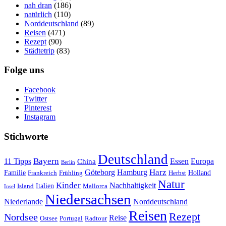
nah dran
(186)
natürlich
(110)
Norddeutschland
(89)
Reisen
(471)
Rezept
(90)
Städtetrip
(83)
Folge uns
Facebook
Twitter
Pinterest
Instagram
Stichworte
Deutschland
Bayern
11 Tipps
Essen
Europa
China
Berlin
Harz
Göteborg
Hamburg
Familie
Frankreich
Frühling
Holland
Herbst
Natur
Kinder
Nachhaltigkeit
Island
Italien
Mallorca
Insel
Niedersachsen
Niederlande
Norddeutschland
Reisen
Rezept
Nordsee
Reise
Portugal
Ostsee
Radtour