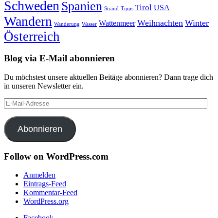
Schweden
Spanien
Tirol
USA
Strand
Tipps
Wandern
Weihnachten
Winter
Wattenmeer
Wanderung
Wasser
Österreich
Blog via E-Mail abonnieren
Du möchstest unsere aktuellen Beitäge abonnieren? Dann trage dich
in unseren Newsletter ein.
E-
Mail-
Adresse
Abonnieren
Follow on WordPress.com
Anmelden
Eintrags-Feed
Kommentar-Feed
WordPress.org
Facebook