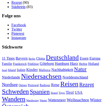
Rezept
(90)
Städtetrip
(83)
Folge uns
Facebook
Twitter
Pinterest
Instagram
Stichworte
Deutschland
Bayern
11 Tipps
Essen
Europa
China
Berlin
Harz
Göteborg
Hamburg
Familie
Frankreich
Frühling
Holland
Herbst
Natur
Kinder
Nachhaltigkeit
Island
Italien
Mallorca
Insel
Niedersachsen
Niederlande
Norddeutschland
Reisen
Rezept
Nordsee
Reise
Portugal
Ostsee
Radtour
Schweden
Spanien
Tirol
USA
Strand
Tipps
Wandern
Weihnachten
Winter
Wattenmeer
Wanderung
Wasser