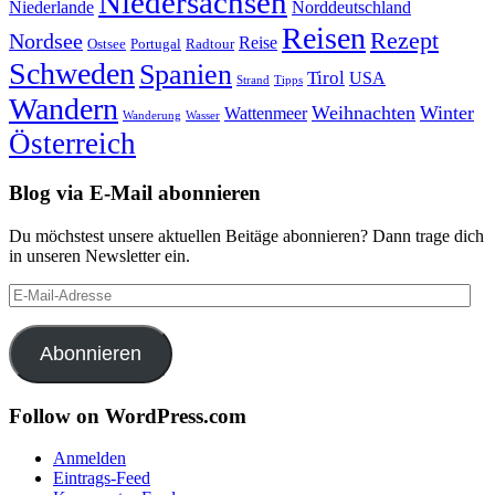
Niedersachsen
Niederlande
Norddeutschland
Reisen
Rezept
Nordsee
Reise
Portugal
Ostsee
Radtour
Schweden
Spanien
Tirol
USA
Strand
Tipps
Wandern
Weihnachten
Winter
Wattenmeer
Wanderung
Wasser
Österreich
Blog via E-Mail abonnieren
Du möchstest unsere aktuellen Beitäge abonnieren? Dann trage dich
in unseren Newsletter ein.
E-
Mail-
Adresse
Abonnieren
Follow on WordPress.com
Anmelden
Eintrags-Feed