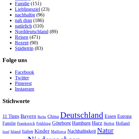
Familie
(151)
Lieblingsziel
(23)
nachhaltig
(96)
nah dran
(186)
natürlich
(110)
Norddeutschland
(89)
Reisen
(471)
Rezept
(90)
Städtetrip
(83)
Folge uns
Facebook
Twitter
Pinterest
Instagram
Stichworte
Deutschland
Bayern
11 Tipps
Essen
Europa
China
Berlin
Harz
Göteborg
Hamburg
Familie
Frankreich
Frühling
Holland
Herbst
Natur
Kinder
Nachhaltigkeit
Island
Italien
Mallorca
Insel