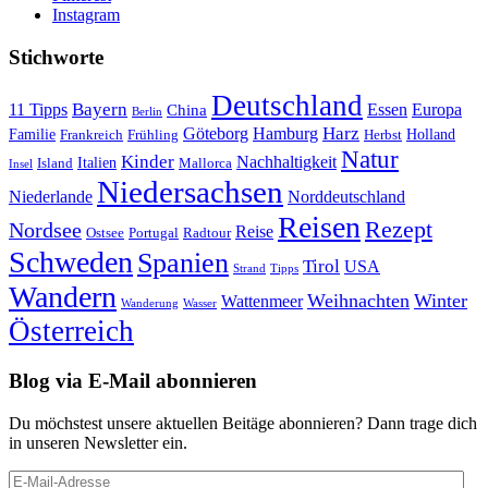
Instagram
Stichworte
Deutschland
Bayern
11 Tipps
Essen
Europa
China
Berlin
Harz
Göteborg
Hamburg
Familie
Frankreich
Frühling
Holland
Herbst
Natur
Kinder
Nachhaltigkeit
Island
Italien
Mallorca
Insel
Niedersachsen
Niederlande
Norddeutschland
Reisen
Rezept
Nordsee
Reise
Portugal
Ostsee
Radtour
Schweden
Spanien
Tirol
USA
Strand
Tipps
Wandern
Weihnachten
Winter
Wattenmeer
Wanderung
Wasser
Österreich
Blog via E-Mail abonnieren
Du möchstest unsere aktuellen Beitäge abonnieren? Dann trage dich
in unseren Newsletter ein.
E-