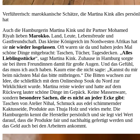
Verführerisch: marokkanische Schätze, die Martina Kink alles persön
hat
Auch die Hamburgerin Martina Kink und ihr Partner Mohamed
Riyah lieben
Marokko.
Land, Leute, Lebensfreude und
Gastfreundschaft. Das kleine Königreich im Nordwesten Afrikas hat
sie
nie wieder losgelassen
. Oft waren sie da und haben jedes Mal
schöne Dinge mitgebracht: Taschen, Tücher, Tagesdecken. „
Alles
Lieblingsstücke
“, sagt Martina Kink. Zuhause in Hamburg sorgte
sie bei ihren Freundinnen damit für große Augen. Und das Gefühl,
das muss ich auch haben. Kaum eine die nicht sagte: „Kannst du mir
beim nächsten Mal das bitte mitbringen.“ Die Bitten wuchsen zur
Idee, die schließlich mit dem Onlineshop Souk du Nord zur
Wirklichkeit wurde. Martina reiste wieder und hatte auf dem
Rückweg lauter schöne Dinge im Gepäck. Keine Massenware,
sondern
besondere Sachen, die es nicht an jeder Ecke gibt
:
Taschen von Atelier Nihal, Schmuck aus edel schimmernder
Kaktusseide, Produkte aus Thuja Holz und vieles mehr. Die
Hamburgerin kennt die Hersteller persönlich und sie legt viel Wert
darauf, dass die Produkte fair und nachhaltig gefertigt werden und
das Geld auch bei den Arbeitern ankommt.