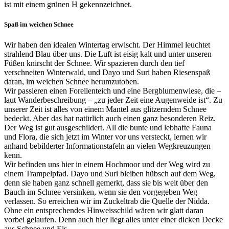
ist mit einem grünen H gekennzeichnet.
Spaß im weichen Schnee
Wir haben den idealen Wintertag erwischt. Der Himmel leuchtet
strahlend Blau über uns. Die Luft ist eisig kalt und unter unseren
Füßen knirscht der Schnee. Wir spazieren durch den tief
verschneiten Winterwald, und Dayo und Suri haben Riesenspaß
daran, im weichen Schnee herumzutoben.
Wir passieren einen Forellenteich und eine Bergblumenwiese, die –
laut Wanderbeschreibung – „zu jeder Zeit eine Augenweide ist“. Zu
unserer Zeit ist alles von einem Mantel aus glitzerndem Schnee
bedeckt. Aber das hat natürlich auch einen ganz besonderen Reiz.
Der Weg ist gut ausgeschildert. All die bunte und lebhafte Fauna
und Flora, die sich jetzt im Winter vor uns versteckt, lernen wir
anhand bebilderter Informationstafeln an vielen Wegkreuzungen
kenn.
Wir befinden uns hier in einem Hochmoor und der Weg wird zu
einem Trampelpfad. Dayo und Suri bleiben hübsch auf dem Weg,
denn sie haben ganz schnell gemerkt, dass sie bis weit über den
Bauch im Schnee versinken, wenn sie den vorgegeben Weg
verlassen. So erreichen wir im Zuckeltrab die Quelle der Nidda.
Ohne ein entsprechendes Hinweisschild wären wir glatt daran
vorbei gelaufen. Denn auch hier liegt alles unter einer dicken Decke
aus Schnee und Eis.