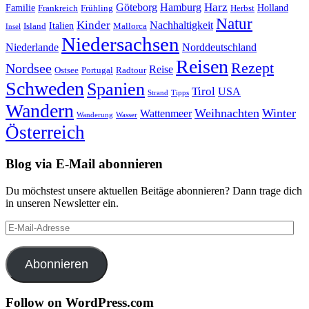
Harz
Göteborg
Hamburg
Familie
Frankreich
Frühling
Holland
Herbst
Natur
Kinder
Nachhaltigkeit
Island
Italien
Mallorca
Insel
Niedersachsen
Niederlande
Norddeutschland
Reisen
Rezept
Nordsee
Reise
Portugal
Ostsee
Radtour
Schweden
Spanien
Tirol
USA
Strand
Tipps
Wandern
Weihnachten
Winter
Wattenmeer
Wanderung
Wasser
Österreich
Blog via E-Mail abonnieren
Du möchstest unsere aktuellen Beitäge abonnieren? Dann trage dich
in unseren Newsletter ein.
E-
Mail-
Adresse
Abonnieren
Follow on WordPress.com