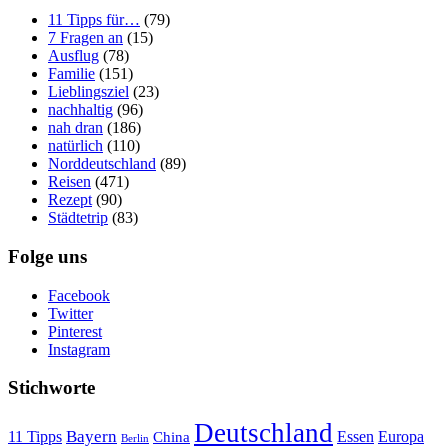
11 Tipps für…
(79)
7 Fragen an
(15)
Ausflug
(78)
Familie
(151)
Lieblingsziel
(23)
nachhaltig
(96)
nah dran
(186)
natürlich
(110)
Norddeutschland
(89)
Reisen
(471)
Rezept
(90)
Städtetrip
(83)
Folge uns
Facebook
Twitter
Pinterest
Instagram
Stichworte
Deutschland
Bayern
11 Tipps
Essen
Europa
China
Berlin