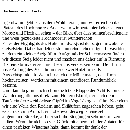
Hochmoor wie in Zucker
Irgendwann geht es aus dem Wald heraus, und wir erreichen das
Plateau des Hochmoores. Auch wenn wir heute hier keine seltenen
Moose und Flechten sehen – der Blick über dass sonnenbeschienene
und weiß gezuckerte Hochmoor ist wunderschön.
Eines der Highlights des Höhenrundwegs ist der sagenumwobene
Geiselstein. Dabei handelt es sich um einen ehemaligen Lavaschlot,
zu dem ein kleiner Steig führt. Aufgrund der Schneemassen finden
wir diesen Steig leider nicht und machen uns daher auf in Richtung
Bismarckturm, der sich nicht vor uns verstecken kann. Der Turm
löste Anfang des 20. Jahrhunderts zwei Holztürme als
Aussichtspunkt ab. Wenn ihr euch die Mühe macht, den Turm
hochzusteigen, werdet ihr mit einem grandiosen Rundumblick
belohnt.
Und dann beginnt auch schon die letzte Etappe der Acht-Kilometer-
Wanderung, die uns direkt zum Hoherodskopf, der nach dem
Taufstein der zweithöchste Gipfel im Vogelsberg ist, führt. Nachdem
wir eine Weile den Rodlern und Skiläufern zugesehen haben, geht
es zurück zum Auto. Der Höhenwanderweg ist eine sehr
angenehme Strecke, auf der sich die Steigungen sehr in Grenzen
halten. Wenn ihr nicht so viel Glück mit einem Teil der Zutaten für
einen perfekten Wintertag habt, dann kommt ihr dank der