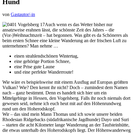
Hund
von
Gastautor/-in
Auch wenn es das Wetter bisher nur
ansatzweise erahnen lässt, die schönste Zeit des Jahres – die
(Vor-)Weihnachtszeit – hat begonnen. Was gibt es da Schöneres als
beim ersten Schnee eine kleine Wanderung an der frischen Luft zu
unternehmen? Man nehme …
einen strahlendschönen Wintertag,
eine gehörige Portion Schnee,
eine Prise gute Laune
und eine perfekte Wanderroute!
Wie wäre es beispielsweise mit einem Ausflug auf Europas größten
Vulkan? Wie? Den kennt ihr nicht? Doch – zumindest dem Namen
nach – ganz bestimmt. Denn es handelt sich hier um ein
Mittelgebirge in Hessen, den Vogelsberg. Falls ihr noch niemals dort
gewesen seid, nehme ich euch heut mit auf den Höhenrundweg
rund um den Hoherodskopf.
Wir – das sind mein Mann Thomas und ich sowie unsere beiden
Rhodesian Ridgebacks (südafrikanische Jagdhunde) Dayo und Suri
– starten die acht Kilometer lange Wanderung an der Taufsteinhütte,
die etwas unterhalb des Hoherodskopfs liegt. Der Höhenwanderweg