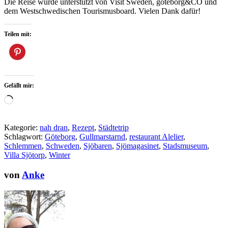
Die Reise wurde unterstützt von Visit Sweden, göteborg&CO und
dem Westschwedischen Tourismusboard. Vielen Dank dafür!
Teilen mit:
Gefällt mir:
Wird
geladen …
Kategorie:
nah dran
,
Rezept
,
Städtetrip
Schlagwort:
Göteborg
,
Gullmarstarnd
,
restaurant Alelier
,
Schlemmen
,
Schweden
,
Sjöbaren
,
Sjömagasinet
,
Stadsmuseum
,
Villa Sjötorp
,
Winter
von
Anke