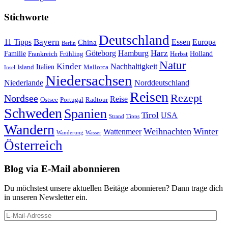
Stichworte
Deutschland
Bayern
11 Tipps
Essen
Europa
China
Berlin
Harz
Göteborg
Hamburg
Familie
Frankreich
Frühling
Holland
Herbst
Natur
Kinder
Nachhaltigkeit
Island
Italien
Mallorca
Insel
Niedersachsen
Niederlande
Norddeutschland
Reisen
Rezept
Nordsee
Reise
Portugal
Ostsee
Radtour
Schweden
Spanien
Tirol
USA
Strand
Tipps
Wandern
Weihnachten
Winter
Wattenmeer
Wanderung
Wasser
Österreich
Blog via E-Mail abonnieren
Du möchstest unsere aktuellen Beitäge abonnieren? Dann trage dich
in unseren Newsletter ein.
E-
Mail-