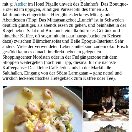
mit g)
Atelier
im Hotel Pigalle unweit des Bahnhofs. Das Boutique-
Hotel ist im üppigen, sündigen Pariser Stil des frühen 20.
Jahrhunderts eingerichtet. Hier gibt es leckeres Mittag- oder
Abendessen (Tipp: Das Mittagsangebot „Lunch“ ist in Schweden
deutlich günstiger, als abends essen zu gehen, und beinhaltet in der
Regel neben Salat und Brot auch ein alkoholfreies Getränk und
hinterher Kaffee, oft sogar mit ein paar hausgebackenen Keksen
dazu) zwischen Blümchensofas und Belle Époque-Interieur. Sehr
anders. Viele der verwendeten Lebensmittel sind zudem öko. Frisch
gestärkt kann es danach im direkt nebenan gelegenen
Shoppingcenter Nordstan oder in der Fußgängerzone mit dem
Shoppen weitergehen (noch ein Tipp, diesmal für die nächste
Kaffeepause: Das kleine Café Jerkstands in der Markthalle
Saluhallen, Eingang von der Södra Larmgatan – ganz netral und
wirklich leckeres frisches Hefegebäck zum Kaffee oder Tee).