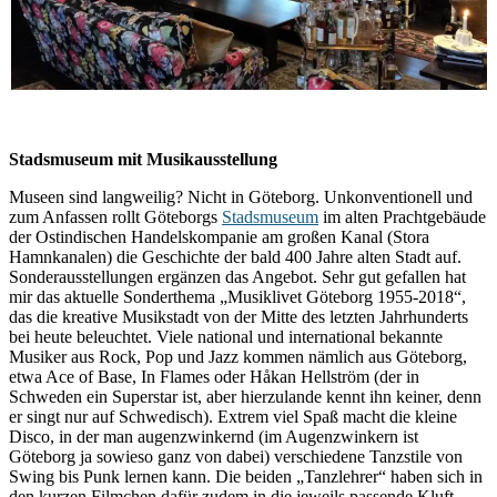
Stadsmuseum mit Musikausstellung
Museen sind langweilig? Nicht in Göteborg. Unkonventionell und
zum Anfassen rollt Göteborgs
Stadsmuseum
im alten Prachtgebäude
der Ostindischen Handelskompanie am großen Kanal (Stora
Hamnkanalen) die Geschichte der bald 400 Jahre alten Stadt auf.
Sonderausstellungen ergänzen das Angebot. Sehr gut gefallen hat
mir das aktuelle Sonderthema „Musiklivet Göteborg 1955-2018“,
das die kreative Musikstadt von der Mitte des letzten Jahrhunderts
bei heute beleuchtet. Viele national und international bekannte
Musiker aus Rock, Pop und Jazz kommen nämlich aus Göteborg,
etwa Ace of Base, In Flames oder Håkan Hellström (der in
Schweden ein Superstar ist, aber hierzulande kennt ihn keiner, denn
er singt nur auf Schwedisch). Extrem viel Spaß macht die kleine
Disco, in der man augenzwinkernd (im Augenzwinkern ist
Göteborg ja sowieso ganz von dabei) verschiedene Tanzstile von
Swing bis Punk lernen kann. Die beiden „Tanzlehrer“ haben sich in
den kurzen Filmchen dafür zudem in die jeweils passende Kluft