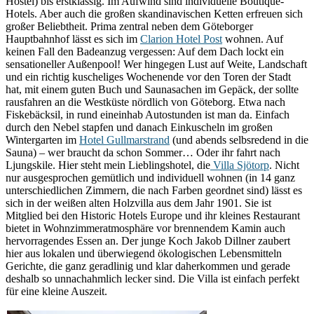
Hostel) bis erstklassig. Im Aufwind sind individuelle Boutique-
Hotels. Aber auch die großen skandinavischen Ketten erfreuen sich
großer Beliebtheit. Prima zentral neben dem Göteborger
Hauptbahnhof lässt es sich im
Clarion Hotel Post
wohnen. Auf
keinen Fall den Badeanzug vergessen: Auf dem Dach lockt ein
sensationeller Außenpool! Wer hingegen Lust auf Weite, Landschaft
und ein richtig kuscheliges Wochenende vor den Toren der Stadt
hat, mit einem guten Buch und Saunasachen im Gepäck, der sollte
rausfahren an die Westküste nördlich von Göteborg. Etwa nach
Fiskebäcksil, in rund eineinhab Autostunden ist man da. Einfach
durch den Nebel stapfen und danach Einkuscheln im großen
Wintergarten im
Hotel Gullmarstrand
(und abends selbsredend in die
Sauna) – wer braucht da schon Sommer… Oder ihr fahrt nach
Ljungskile. Hier steht mein Lieblingshotel, die
Villa Sjötorp
. Nicht
nur ausgesprochen gemütlich und individuell wohnen (in 14 ganz
unterschiedlichen Zimmern, die nach Farben geordnet sind) lässt es
sich in der weißen alten Holzvilla aus dem Jahr 1901. Sie ist
Mitglied bei den Historic Hotels Europe und ihr kleines Restaurant
bietet in Wohnzimmeratmosphäre vor brennendem Kamin auch
hervorragendes Essen an. Der junge Koch Jakob Dillner zaubert
hier aus lokalen und überwiegend ökologischen Lebensmitteln
Gerichte, die ganz geradlinig und klar daherkommen und gerade
deshalb so unnachahmlich lecker sind. Die Villa ist einfach perfekt
für eine kleine Auszeit.