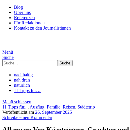
Blog
Über uns
Referenzen
Für Redaktionen
Kontakt zu den Journalistinnen
Menü
Suche
Suche
nachhaltig
nah dran
natürlich
11 Tipps für…
Menü schiessen
11 Tipps für...
,
Ausflug
,
Familie
,
Reisen
,
Städtetrip
Veröffentlicht am
26. September 2025
Schreibe einen Kommentar
Alkmaar: Von Käseträgern, Grachten und 