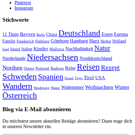
Pinterest
Instagram
Stichworte
Deutschland
Bayern
11 Tipps
Essen
Europa
China
Berlin
Harz
Göteborg
Hamburg
Familie
Frankreich
Frühling
Holland
Herbst
Natur
Kinder
Nachhaltigkeit
Island
Italien
Mallorca
Insel
Niedersachsen
Niederlande
Norddeutschland
Reisen
Rezept
Nordsee
Reise
Portugal
Ostsee
Radtour
Schweden
Spanien
Tirol
USA
Strand
Tipps
Wandern
Weihnachten
Winter
Wattenmeer
Wanderung
Wasser
Österreich
Blog via E-Mail abonnieren
Du möchstest unsere aktuellen Beitäge abonnieren? Dann trage dich
in unseren Newsletter ein.