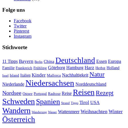
Folge uns
Facebook
Twitter
Pinterest
Instagram
Stichworte
Deutschland
Bayern
11 Tipps
Essen
Europa
China
Berlin
Harz
Göteborg
Hamburg
Familie
Frankreich
Frühling
Holland
Herbst
Natur
Kinder
Nachhaltigkeit
Island
Italien
Mallorca
Insel
Niedersachsen
Niederlande
Norddeutschland
Reisen
Rezept
Nordsee
Reise
Portugal
Ostsee
Radtour
Schweden
Spanien
Tirol
USA
Strand
Tipps
Wandern
Weihnachten
Winter
Wattenmeer
Wanderung
Wasser
Österreich