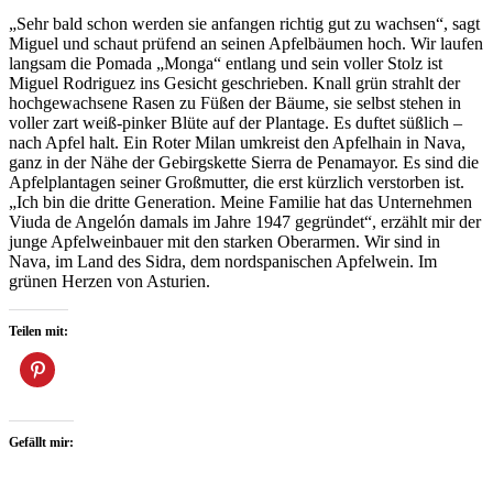
„Sehr bald schon werden sie anfangen richtig gut zu wachsen“, sagt
Miguel und schaut prüfend an seinen Apfelbäumen hoch. Wir laufen
langsam die Pomada „Monga“ entlang und sein voller Stolz ist
Miguel Rodriguez ins Gesicht geschrieben. Knall grün strahlt der
hochgewachsene Rasen zu Füßen der Bäume, sie selbst stehen in
voller zart weiß-pinker Blüte auf der Plantage. Es duftet süßlich –
nach Apfel halt. Ein Roter Milan umkreist den Apfelhain in Nava,
ganz in der Nähe der Gebirgskette Sierra de Penamayor. Es sind die
Apfelplantagen seiner Großmutter, die erst kürzlich verstorben ist.
„Ich bin die dritte Generation. Meine Familie hat das Unternehmen
Viuda de Angelón damals im Jahre 1947 gegründet“, erzählt mir der
junge Apfelweinbauer mit den starken Oberarmen. Wir sind in
Nava, im Land des Sidra, dem nordspanischen Apfelwein. Im
grünen Herzen von Asturien.
Teilen mit:
Gefällt mir: