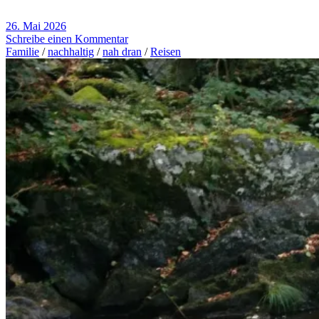
26. Mai 2026
Schreibe einen Kommentar
Familie
/
nachhaltig
/
nah dran
/
Reisen