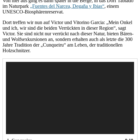
Von hier aus ging es dann später in die Berge, in das Dorf Tablado
im Naturpark
„Fuentes del Narcea, Degaña y Ibias“
, einem
UNESCO-Biosphärenreservat.
Dort treffen wir nun auf Victor und Vitorino Garcia: „Mein Onkel
und ich, wir sind die beiden Verrückten in dieser Region“, sagt
Victor. Sie sind nicht nur verrückt nach dieser Natur, bieten Bären-
und Wolfsexkursionen an, sondern erhalten auch als letzte die 300
Jahre Tradition der „Cunqueiru“ am Leben, der traditionellen
Holzschnitzer.
Video-
Player