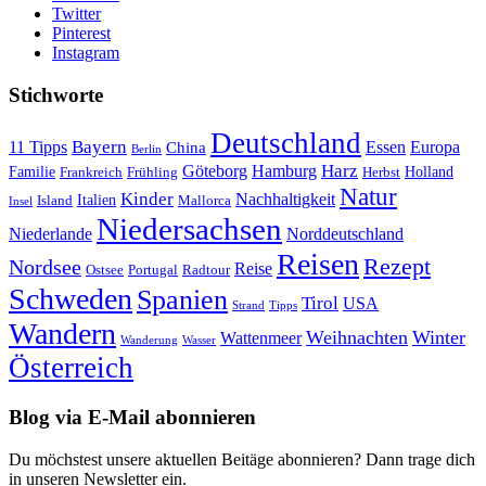
Twitter
Pinterest
Instagram
Stichworte
Deutschland
Bayern
11 Tipps
Essen
Europa
China
Berlin
Harz
Göteborg
Hamburg
Familie
Frankreich
Frühling
Holland
Herbst
Natur
Kinder
Nachhaltigkeit
Island
Italien
Mallorca
Insel
Niedersachsen
Niederlande
Norddeutschland
Reisen
Rezept
Nordsee
Reise
Portugal
Ostsee
Radtour
Schweden
Spanien
Tirol
USA
Strand
Tipps
Wandern
Weihnachten
Winter
Wattenmeer
Wanderung
Wasser
Österreich
Blog via E-Mail abonnieren
Du möchstest unsere aktuellen Beitäge abonnieren? Dann trage dich
in unseren Newsletter ein.