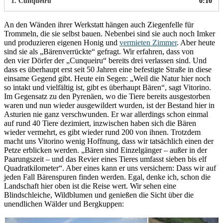
1.
Cunqueiru
0:10
An den Wänden ihrer Werkstatt hängen auch Ziegenfelle für
Trommeln, die sie selbst bauen. Nebenbei sind sie auch noch Imker
und produzieren eigenen Honig und
vermieten Zimmer
. Aber heute
sind sie als „Bärenverrückte“ gefragt. Wir erfahren, dass von
den vier Dörfer der „Cunqueiru“ bereits drei verlassen sind. Und
dass es überhaupt erst seit 50 Jahren eine befestigte Straße in diese
einsame Gegend gibt. Heute ein Segen: „Weil die Natur hier noch
so intakt und vielfältig ist, gibt es überhaupt Bären“, sagt Vitorino.
Im Gegensatz zu den Pyrenäen, wo die Tiere bereits ausgestorben
waren und nun wieder ausgewildert wurden, ist der Bestand hier in
Asturien nie ganz verschwunden. Er war allerdings schon einmal
auf rund 40 Tiere dezimiert, inzwischen haben sich die Bären
wieder vermehrt, es gibt wieder rund 200 von ihnen. Trotzdem
macht uns Vitorino wenig Hoffnung, dass wir tatsächlich einen der
Petze erblicken werden. „Bären sind Einzelgänger – außer in der
Paarungszeit – und das Revier eines Tieres umfasst sieben bis elf
Quadratkilometer“. Aber eines kann er uns versichern: Dass wir auf
jeden Fall Bärenspuren finden werden. Egal, denke ich, schon die
Landschaft hier oben ist die Reise wert. Wir sehen eine
Blindschleiche, Wildblumen und genießen die Sicht über die
unendlichen Wälder und Bergkuppen: