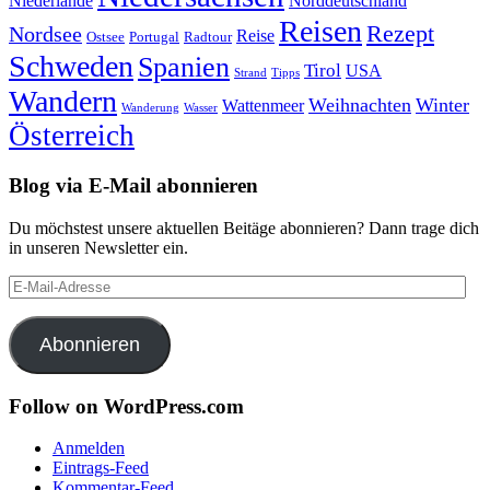
Niederlande
Norddeutschland
Reisen
Rezept
Nordsee
Reise
Portugal
Ostsee
Radtour
Schweden
Spanien
Tirol
USA
Strand
Tipps
Wandern
Weihnachten
Winter
Wattenmeer
Wanderung
Wasser
Österreich
Blog via E-Mail abonnieren
Du möchstest unsere aktuellen Beitäge abonnieren? Dann trage dich
in unseren Newsletter ein.
E-
Mail-
Adresse
Abonnieren
Follow on WordPress.com
Anmelden
Eintrags-Feed
Kommentar-Feed