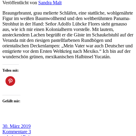
Veröffentlicht von
Sandra Malt
Braungebrannt, grau melierte Schläfen, eine stattliche, wohlgenährte
Figur im weißen Baumwollhemd und den weltberühmten Panama-
Strohhut in der Hand: Señor Adolfo Lübcke Flores sieht genauso
aus, wie ich mir einen Kolonialherrn vorstelle. Mit lautem,
ansteckendem Lachen begrüßt er die Gäste im Schaukelstuhl auf der
Veranda mit den riesigen pastellfarbenen Rundbögen und
orientalischen Deckenlampen: „Mein Vater war auch Deutscher und
emigrierte vor dem Ersten Weltkrieg nach Mexiko.“ Ich bin auf der
wunderschön grünen, mexikanischen Halbinsel Yucatán.
Teilen mit:
Gefällt mir:
30. März 2019
Kommentare 3