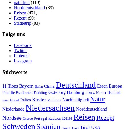
natürlich
(110)
Norddeutschland
(89)
Reisen
(471)
Rezept
(90)
Städtetrip
(83)
Folge uns
Facebook
Twitter
Pinterest
Instagram
Stichworte
Deutschland
Bayern
11 Tipps
Essen
Europa
China
Berlin
Harz
Göteborg
Hamburg
Familie
Frankreich
Frühling
Holland
Herbst
Natur
Kinder
Nachhaltigkeit
Island
Italien
Mallorca
Insel
Niedersachsen
Niederlande
Norddeutschland
Reisen
Rezept
Nordsee
Reise
Portugal
Ostsee
Radtour
Schweden
Spanien
Tirol
USA
Strand
Tipps