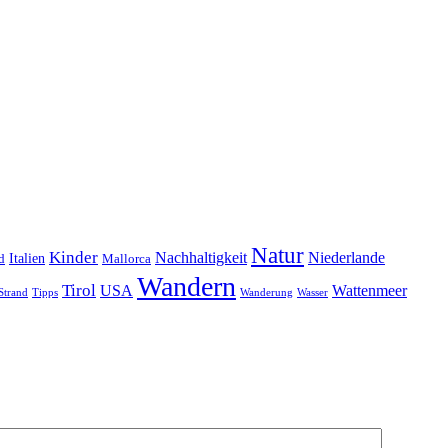
Natur
Kinder
Nachhaltigkeit
Niederlande
d
Italien
Mallorca
Wandern
Tirol
USA
Wattenmeer
Strand
Tipps
Wanderung
Wasser