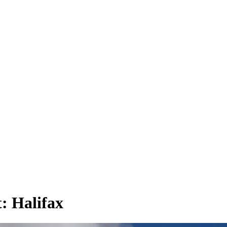
t:
Halifax