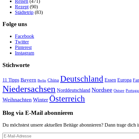
Reisen
(471)
Rezept
(90)
Städtetrip
(83)
Folge uns
Facebook
Twitter
Pinterest
Instagram
Stichworte
Deutschland
Bayern
11 Tipps
Essen
Europa
China
Fam
Berlin
Niedersachsen
Nordsee
Norddeutschland
Portuga
Ostsee
Österreich
Weihnachten
Winter
Blog via E-Mail abonnieren
Du möchstest unsere aktuellen Beitäge abonnieren? Dann trage dich i
E-