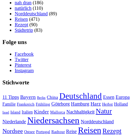
nah dran
(186)
natürlich
(110)
Norddeutschland
(89)
Reisen
(471)
Rezept
(90)
Städtetrip
(83)
Folge uns
Facebook
Twitter
Pinterest
Instagram
Stichworte
Deutschland
Bayern
11 Tipps
Essen
Europa
China
Berlin
Harz
Göteborg
Hamburg
Familie
Frankreich
Frühling
Holland
Herbst
Natur
Kinder
Nachhaltigkeit
Island
Italien
Mallorca
Insel
Niedersachsen
Niederlande
Norddeutschland
Reisen
Rezept
Nordsee
Reise
Portugal
Ostsee
Radtour