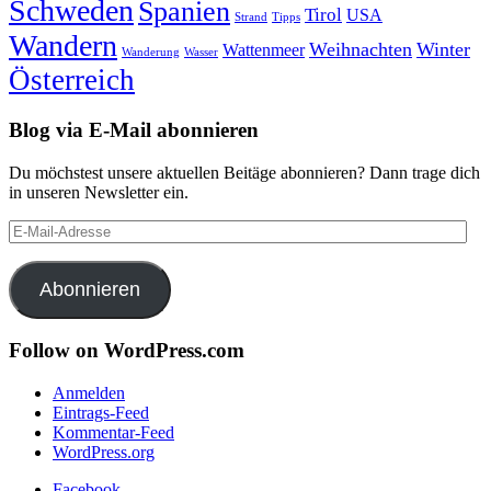
Schweden
Spanien
Tirol
USA
Strand
Tipps
Wandern
Weihnachten
Winter
Wattenmeer
Wanderung
Wasser
Österreich
Blog via E-Mail abonnieren
Du möchstest unsere aktuellen Beitäge abonnieren? Dann trage dich
in unseren Newsletter ein.
E-
Mail-
Adresse
Abonnieren
Follow on WordPress.com
Anmelden
Eintrags-Feed
Kommentar-Feed
WordPress.org
Facebook