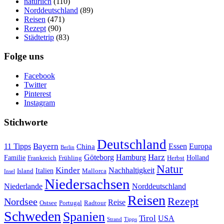
natürlich
(110)
Norddeutschland
(89)
Reisen
(471)
Rezept
(90)
Städtetrip
(83)
Folge uns
Facebook
Twitter
Pinterest
Instagram
Stichworte
Deutschland
Bayern
11 Tipps
Essen
Europa
China
Berlin
Harz
Göteborg
Hamburg
Familie
Frankreich
Frühling
Holland
Herbst
Natur
Kinder
Nachhaltigkeit
Island
Italien
Mallorca
Insel
Niedersachsen
Niederlande
Norddeutschland
Reisen
Rezept
Nordsee
Reise
Portugal
Ostsee
Radtour
Schweden
Spanien
Tirol
USA
Strand
Tipps