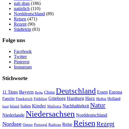
nah dran
(186)
natürlich
(110)
Norddeutschland
(89)
Reisen
(471)
Rezept
(90)
Städtetrip
(83)
Folge uns
Facebook
Twitter
Pinterest
Instagram
Stichworte
Deutschland
Bayern
11 Tipps
Essen
Europa
China
Berlin
Harz
Göteborg
Hamburg
Familie
Frankreich
Frühling
Holland
Herbst
Natur
Kinder
Nachhaltigkeit
Island
Italien
Mallorca
Insel
Niedersachsen
Niederlande
Norddeutschland
Reisen
Rezept
Nordsee
Reise
Portugal
Ostsee
Radtour