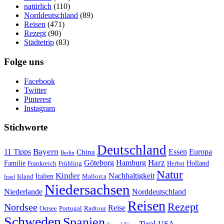
natürlich
(110)
Norddeutschland
(89)
Reisen
(471)
Rezept
(90)
Städtetrip
(83)
Folge uns
Facebook
Twitter
Pinterest
Instagram
Stichworte
Deutschland
Bayern
11 Tipps
Essen
Europa
China
Berlin
Harz
Göteborg
Hamburg
Familie
Frankreich
Frühling
Holland
Herbst
Natur
Kinder
Nachhaltigkeit
Island
Italien
Mallorca
Insel
Niedersachsen
Niederlande
Norddeutschland
Reisen
Rezept
Nordsee
Reise
Portugal
Ostsee
Radtour
Schweden
Spanien
Tirol
USA